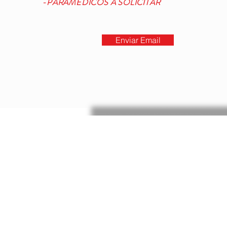
-PARAMEDICOS A SOLICITAR
Enviar Email
@2023 Base Libra / Todos los derechos r
Unidad de Rescate y Urgencias Medicas
Política
de Privacidad
-
Términos y Cond