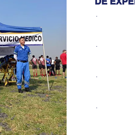
DE EXPE
SEG
PROFES
HUM
CON