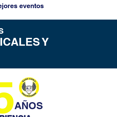
jores eventos
S
ICALES Y
5
AÑOS