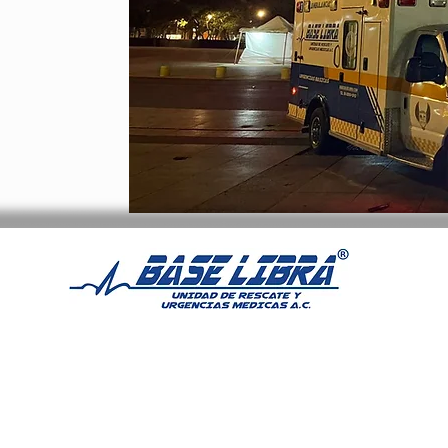
eservados
 Base Libra A.C
iciones